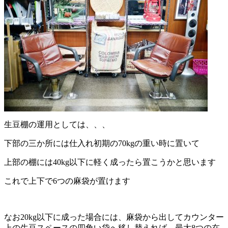
生豆棚の運用としては、、、
下部の三か所には仕入れ初期の70kgの重い時に置いて
上部の棚には40kg以下に軽く成ったら置こうかと思います
これで上下で6つの麻袋が置けます
なお20kg以下に成った場合には、麻袋から出してカウンター
上の生豆スペースの四角い袋へ移し替えれば、最大8つの在