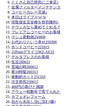
とくさん自己焙煎にご来店♪
金属フィルターメンテナンス
コーヒーカレー完成♪
本日はライブ♪(^o^)v
現取扱生豆全種を焙煎陳列♪
ナウシカなら褒めてくれる？
プレミアムコーヒーのお客様
マシュ君動画250808
お代わりという幸せ250306
ホットコーヒー221015
31PointグライコWZ-AE32
デルタプレスのお客様
生豆260621
至福の時260612
夜10時髪260313
衝動的カット251103
注文焙煎250613
400円の喜びと感謝
アウェー戦数年で育てられた
カフェオレフォーム
自から水出し沼に沈む(爆)