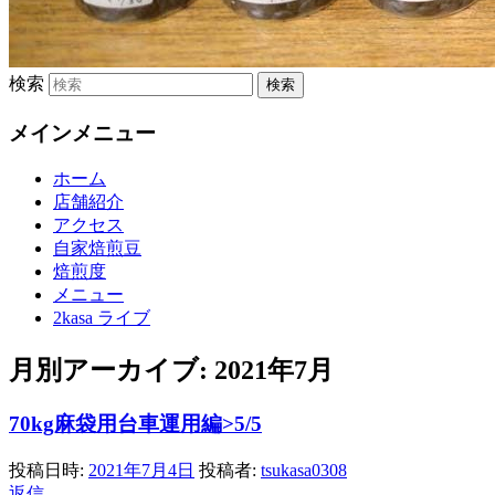
検索
メインメニュー
ホーム
店舗紹介
アクセス
自家焙煎豆
焙煎度
メニュー
2kasa ライブ
月別アーカイブ:
2021年7月
70kg麻袋用台車運用編>5/5
投稿日時:
2021年7月4日
投稿者:
tsukasa0308
返信