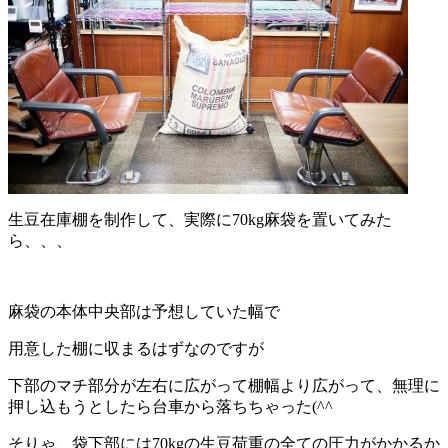
生豆在庫棚を制作して、実際に70kg麻袋を置いてみた
ら、、、
麻袋の本体中央部は予想していた幅で
用意した棚に収まるはずなのですが
下部のマチ部分が左右に広がって棚幅より広がって、無理に
押し込もうとしたら台車から落ちちゃった(^^ゞ
そりゃ、袋下部には70kgの生豆荷重の全ての圧力がかかるか