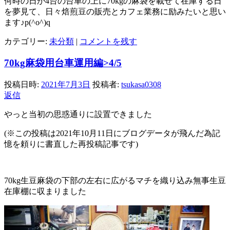
何時の日か4台の台車の上に70kgの麻袋を載せて在庫する日
を夢見て、日々焙煎豆の販売とカフェ業務に励みたいと思い
ます♪p(^o^)q
カテゴリー:
未分類
|
コメントを残す
70kg麻袋用台車運用編>4/5
投稿日時:
2021年7月3日
投稿者:
tsukasa0308
返信
やっと当初の思惑通りに設置できました
(※この投稿は2021年10月11日にブログデータが飛んだ為記
憶を頼りに書直した再投稿記事です)
70kg生豆麻袋の下部の左右に広がるマチを織り込み無事生豆
在庫棚に収まりました