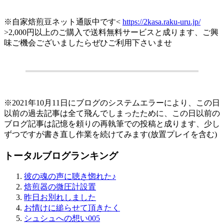
※自家焙煎豆ネット通販中です<
https://2kasa.raku-uru.jp/
>2,000円以上のご購入で送料無料サービスと成ります、ご興
味ご機会ございましたらぜひご利用下さいませ
.
※2021年10月11日にブログのシステムエラーにより、この日
以前の過去記事は全て飛んでしまったために、この日以前の
ブログ記事は記憶を頼りの再執筆での投稿と成ります、少し
ずつですが書き直し作業を続けてみます(放置プレイを含む)
トータルブログランキング
彼の魂の声に聴き惚れた♪
焙煎器の微圧計設置
昨日お別れしました
お情けに縋らせて頂きたく
シュシュへの想い005