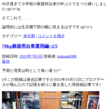
60才過ぎて小学校の家庭科以来55年ぶりでまつり縫いしまし
た♪p(^o^)q
さてこれで、、、
論理的には生豆棚下部の幅に収まるはずです♪p(^o^)
カテゴリー:
未分類
|
コメントを残す
70kg麻袋用台車運用編>2/5
投稿日時:
2021年7月1日
投稿者:
tsukasa0308
返信
予測と現実は時として食い違う(^^ゞ
(※この投稿は過去記事ですが2021年10月11日にブログデー
タが飛んだので記憶を頼りに書き直した再投稿記事です)