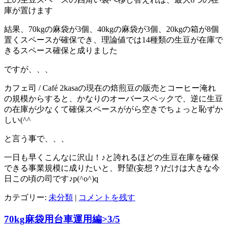
庫が置けます
結果、70kgの麻袋が3個、40kgの麻袋が3個、20kgの箱が8個
置くスペースが確保でき、理論値では14種類の生豆が在庫で
きるスペース確保と成りました
ですが、、、
カフェ司 / Café 2kasaの現在の焙煎豆の販売とコーヒー淹れ
の規模からすると、かなりのオーバースペックで、逆に生豆
の在庫が少なくて確保スペースががら空きでちょっと恥ずか
しい(^^ゞ
と言う事で、、、
一日も早くこんなに沢山！♪と誇れるほどの生豆在庫を確保
できる事業規模に成りたいと、野望(妄想？)だけは大きな今
日この頃の司です♪p(^o^)q
カテゴリー:
未分類
|
コメントを残す
70kg麻袋用台車運用編>3/5