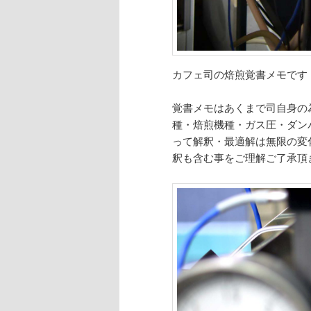
カフェ司の焙煎覚書メモです
覚書メモはあくまで司自身の
種・焙煎機種・ガス圧・ダン
って解釈・最適解は無限の変
釈も含む事をご理解ご了承頂