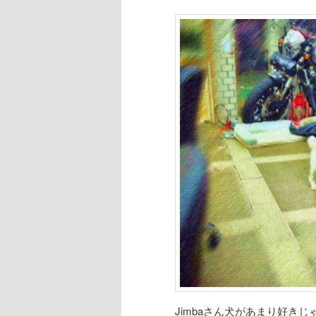
Jimbaさん犬があまり好き