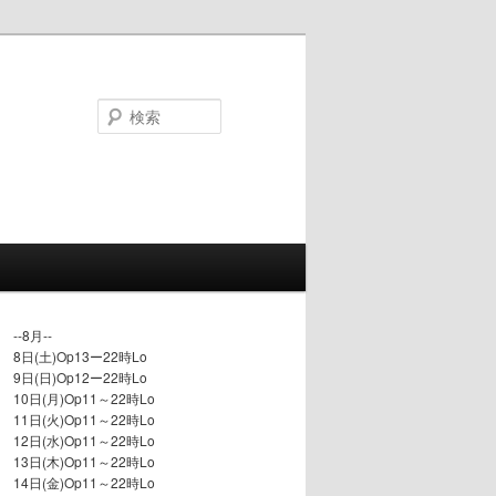
検
索
--8月--
8日(土)Op13ー22時Lo
9日(日)Op12ー22時Lo
10日(月)Op11～22時Lo
11日(火)Op11～22時Lo
12日(水)Op11～22時Lo
13日(木)Op11～22時Lo
14日(金)Op11～22時Lo