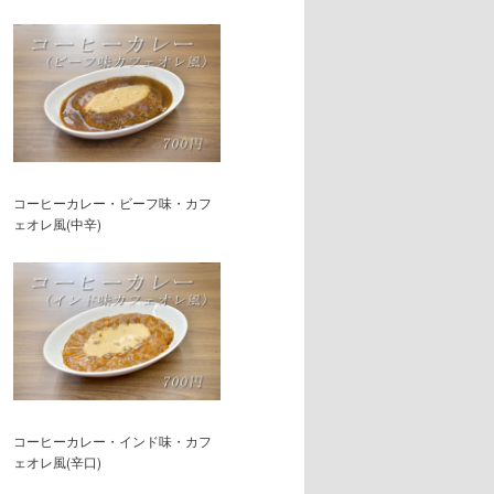
コーヒーカレー・ビーフ味・カフ
ェオレ風(中辛)
コーヒーカレー・インド味・カフ
ェオレ風(辛口)