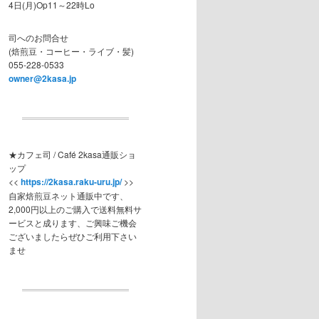
4日(月)Op11～22時Lo
司へのお問合せ
(焙煎豆・コーヒー・ライブ・髪)
055-228-0533
owner@2kasa.jp
.
★カフェ司 / Café 2kasa通販ショ
ップ
<<
https://2kasa.raku-uru.jp/
>>
自家焙煎豆ネット通販中です、
2,000円以上のご購入で送料無料サ
ービスと成ります、ご興味ご機会
ございましたらぜひご利用下さい
ませ
.