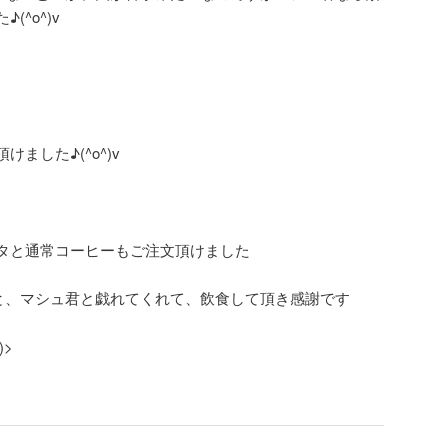
^o^)v
ました♪(^o^)v
タと通常コーヒーもご注文頂けました
訪と、マシュ君と戯れてくれて、飲食して頂き感謝です
)>