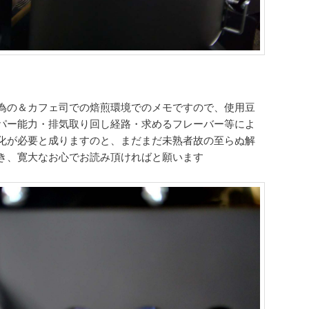
為の＆カフェ司での焙煎環境でのメモですので、使用豆
パー能力・排気取り回し経路・求めるフレーバー等によ
化が必要と成りますのと、まだまだ未熟者故の至らぬ解
き、寛大なお心でお読み頂ければと願います