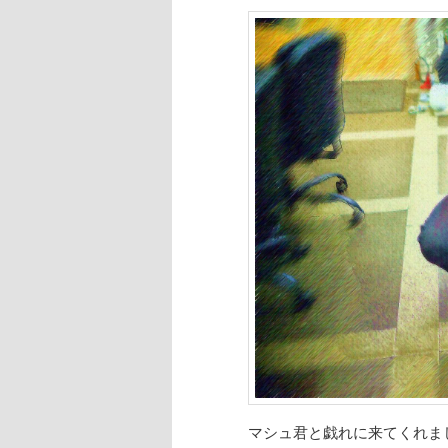
マシュ君と戯れに来てくれました