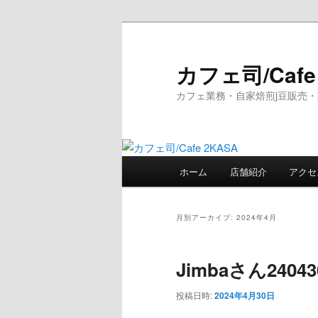
メ
サ
イ
ブ
ン
コ
カフェ司/Cafe
コ
ン
カフェ業務・自家焙煎j豆販売
ン
テ
テ
ン
ン
ツ
ツ
へ
メ
へ
移
ホーム
店舗紹介
アクセ
イ
移
動
ン
動
メ
月別アーカイブ:
2024年4月
ニ
ュ
Jimbaさん24043
ー
投稿日時:
2024年4月30日