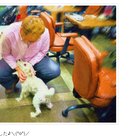
♪＼(^o^)／