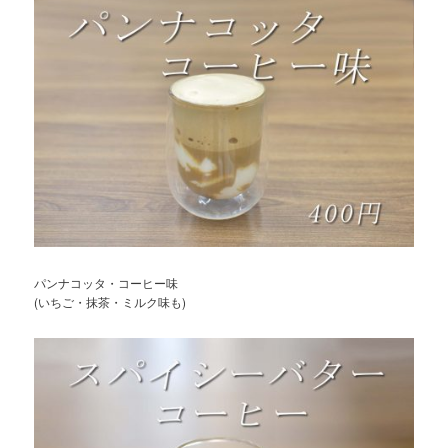
パンナコッタ・コーヒー味
(いちご・抹茶・ミルク味も)