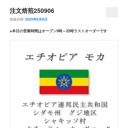
注文焙煎250906
投稿日時:
2025年9月6日
※本日の営業時間はオープン9時～22時ラストオーダーです