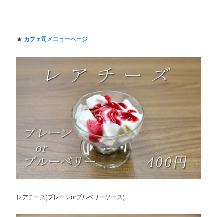
.
★
カフェ司メニューページ
レアチーズ(プレーンorブルベリーソース)