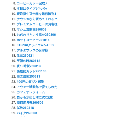
コーヒーカレー完成♪
本日はライブ♪(^o^)v
現取扱生豆全種を焙煎陳列♪
ナウシカなら褒めてくれる？
プレミアムコーヒーのお客様
マシュ君動画250808
お代わりという幸せ250306
ホットコーヒー221015
31PointグライコWZ-AE32
デルタプレスのお客様
生豆260621
至福の時260612
夜10時髪260313
衝動的カット251103
注文焙煎250613
400円の喜びと感謝
アウェー戦数年で育てられた
カフェオレフォーム
自から水出し沼に沈む(爆)
焙煎度考察260506
試飲260318
バイク260303