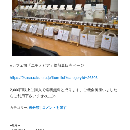
※カフェ司「エチオピア」焙煎豆販売ページ
https://2kasa.raku-uru.jp/item-list?categoryId=26308
2,000円以上ご購入で送料無料と成ります、ご機会御座いました
らご利用下さいませ<(_ _)>
カテゴリー:
未分類
|
コメントを残す
--8月--