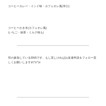
コーヒーカレー・インド味・カフェオレ風(辛口)
コーヒーかき氷(カフェオレ風)
(いちご・抹茶・ミルク味も)
.
司の参加しているSNSです、もし宜しければお友達申請＆フォロー宜
しくお願いします♪(^o^)v
.