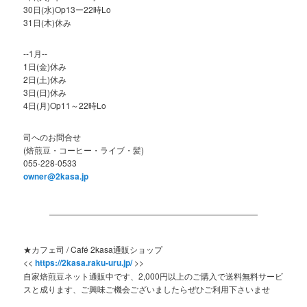
30日(水)Op13ー22時Lo
31日(木)休み
--1月--
1日(金)休み
2日(土)休み
3日(日)休み
4日(月)Op11～22時Lo
司へのお問合せ
(焙煎豆・コーヒー・ライブ・髪)
055-228-0533
owner@2kasa.jp
.
★カフェ司 / Café 2kasa通販ショップ
<<
https://2kasa.raku-uru.jp/
>>
自家焙煎豆ネット通販中です、2,000円以上のご購入で送料無料サービ
スと成ります、ご興味ご機会ございましたらぜひご利用下さいませ