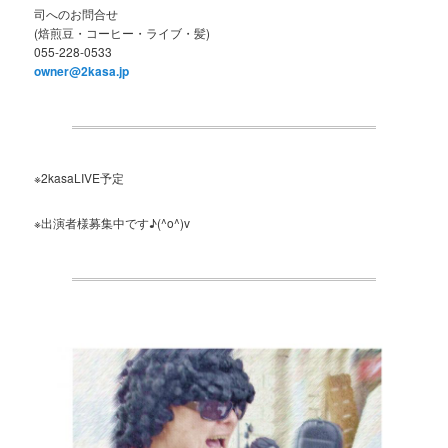
司へのお問合せ
(焙煎豆・コーヒー・ライブ・髪)
055-228-0533
owner@2kasa.jp
.
※2kasaLIVE予定
※出演者様募集中です♪(^o^)v
.