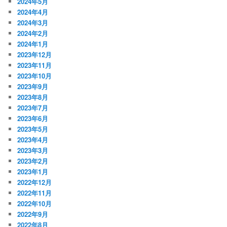
2024年5月
2024年4月
2024年3月
2024年2月
2024年1月
2023年12月
2023年11月
2023年10月
2023年9月
2023年8月
2023年7月
2023年6月
2023年5月
2023年4月
2023年3月
2023年2月
2023年1月
2022年12月
2022年11月
2022年10月
2022年9月
2022年8月