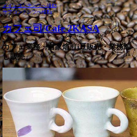
メインコンテンツへ移動
サブコンテンツへ移動
カフェ司/Cafe 2KASA
カフェ業務・自家焙煎j豆販売・業務卸
し販売