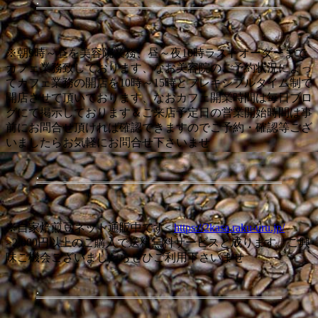
.
※朝9時～昼を美容院業務、昼～夜10時ラストオーダーまで
カフェ業務致しております、なお美容院のご予約状況によっ
てカフェ業務の開店を10時～15時とフレキシブルタイム制で
開店させて頂いております、なおカフェ開業時間は毎日ブロ
グにて掲示しております＆ご来店予定日の営業開始時間は事
前にお問合せ頂ければ確認できますのでご予約・確認等ござ
いましたらお気軽にお問合せ下さいませ
.
※自家焙煎豆ネット通販中です<
https://2kasa.raku-uru.jp/
>2,000円以上のご購入で送料無料サービスと成ります、ご興
味ご機会ございましたらぜひご利用下さいませ
.