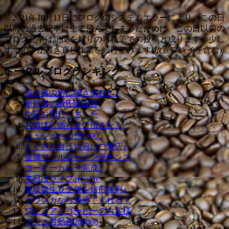
※2021年10月11日にブログのシステムエラーにより、この日
以前の過去記事は全て飛んでしまったために、この日以前の
ブログ記事は記憶を頼りの再執筆での投稿と成ります、少し
ずつですが書き直し作業を続けてみます(放置プレイを含む)
トータルブログランキング
彼の魂の声に聴き惚れた♪
焙煎器の微圧計設置
昨日お別れしました
お情けに縋らせて頂きたく
シュシュへの想い005
とくさん自己焙煎にご来店♪
金属フィルターメンテナンス
コーヒーカレー完成♪
本日はライブ♪(^o^)v
現取扱生豆全種を焙煎陳列♪
ナウシカなら褒めてくれる？
プレミアムコーヒーのお客様
マシュ君動画250808