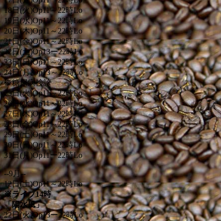
18日(火)Op11～22時Lo
19日(水)Op11～22時Lo
20日(木)Op11～22時Lo
21日(金)Op11～22時Lo
22日(土)Op13ー22時Lo
23日(日)Op11～22時Lo
24日(月)Op13～22時Lo
※糖尿病検診
25日(火)Op11～22時Lo
26日(水)Op11～22時Lo
27日(木)Op11～22時Lo
28日(金)Op11～22時Lo
29日(土)Op11～22時Lo
30日(日)Op11～22時Lo
31日(月)Op11ー22時Lo
--9月--
12日(土)Op11～22時Lo
※ライブ14時
「陽水風」
22日(火)Op13ー22時Lo