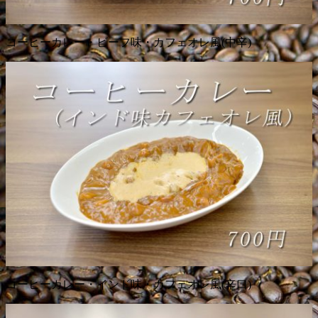
コーヒーカレー・ビーフ味・カフェオレ風(中辛)
コーヒーカレー・インド味・カフェオレ風(辛口)