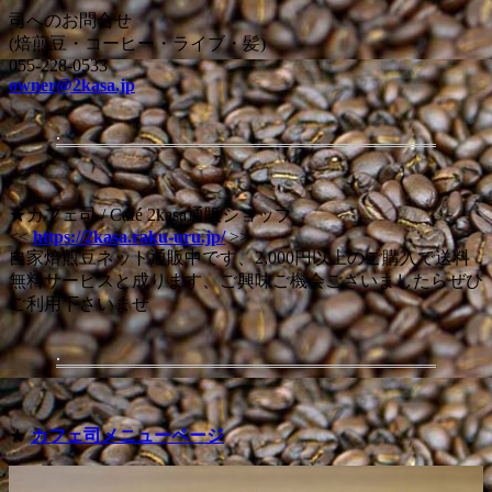
司へのお問合せ
(焙煎豆・コーヒー・ライブ・髪)
055-228-0533
owner@2kasa.jp
.
★カフェ司 / Café 2kasa通販ショップ
<<
https://2kasa.raku-uru.jp/
>>
自家焙煎豆ネット通販中です、2,000円以上のご購入で送料
無料サービスと成ります、ご興味ご機会ございましたらぜひ
ご利用下さいませ
.
★
カフェ司メニューページ