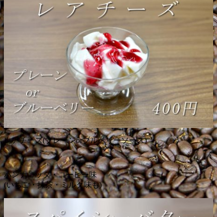
レアチーズ(プレーンorブルベリーソース)
パンナコッタ・コーヒー味
(いちご・抹茶・ミルク味も)